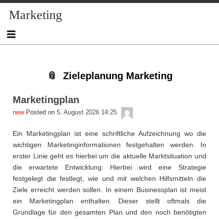
Skip
Skip
Skip
Skip
Skip
Skip
Skip
Skip
Skip
Marketing
to
to
to
to
to
to
to
to
to
content
NAV_MENU-
NAV_MENU-
NAV_MENU-
NAV_MENU-
MSCHANDL
TEXT-
TEXT-
TEXT-
2
3
4
5
3
4
2
Zieleplanung Marketing
Marketingplan
admin
Posted on
5. August 2026 14:25
Ein Marketingplan ist eine schriftliche Aufzeichnung wo die
wichtigen Marketinginformationen festgehalten werden. In
erster Linie geht es hierbei um die aktuelle Marktsituation und
die erwartete Entwicklung. Hierbei wird eine Strategie
festgelegt die festlegt, wie und mit welchen Hilfsmitteln die
Ziele erreicht werden sollen. In einem Businessplan ist meist
ein Marketingplan enthalten. Dieser stellt oftmals die
Grundlage für den gesamten Plan und den noch benötigten