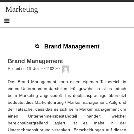
Skip
Skip
Skip
Skip
Skip
Skip
Skip
Skip
Skip
Marketing
to
to
to
to
to
to
to
to
to
content
NAV_MENU-
NAV_MENU-
NAV_MENU-
NAV_MENU-
MSCHANDL
TEXT-
TEXT-
TEXT-
2
3
4
5
3
4
2
Brand Management
Brand Management
admin
Posted on
16. Juli 2022 02:30
Das Brand Management kann einen eigenen Teilbereich in
einem Unternehmen darstellen. Für gewöhnlich ist es jedoch
beim Marketing angesiedelt. Ins deutschsprachige übersetzt
bedeutet dies Markenführung / Markenmanagement. Aufgrund
der Tatsache, dass das es sich beim Markenmanagement um
einen Unternehmensbestandteil handelt, welcher
bereichsübergreifend agiert, ist es meist in der
Unternehmensführung verankert. Entscheidungen auf diesen