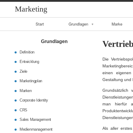
Marketing
Primary
Start
Grundlagen
Marke
Navigation
Entwicklung
Grundlagen
Vertrieb
Ziele
Definition
Die Vertriebsp
Entwicklung
CRS
Marketingbereic
Ziele
einen eigenen 
Gestaltung und 
Sales
Marketingplan
Management
Grundsätzlich 
Marken
Dienstleistung
Corporate Identity
Medienmanageme
man hierfür a
nt
CRS
Produktentwick
Dienstleistungen 
Sales Management
Als aller erst
Medienmanagement