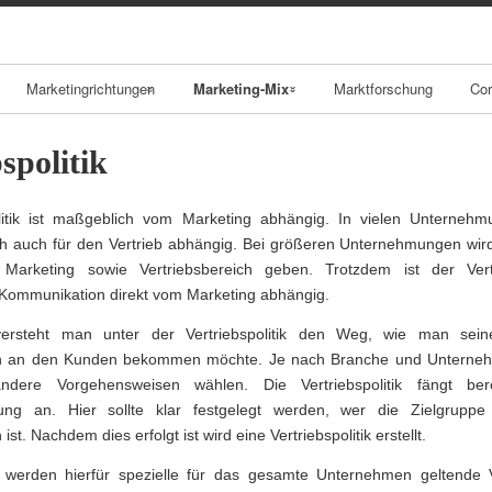
Skip
to
content
Marketingrichtungen
Marketing-Mix
Marktforschung
Cor
Local Branding
Produktpolitik
spolitik
Geo Marketing
Preispolitik
olitik ist maßgeblich vom Marketing abhängig. In vielen Unternehm
B2B Marketing
Kommunikationsp
h auch für den Vertrieb abhängig. Bei größeren Unternehmungen wir
Marketing sowie Vertriebsbereich geben. Trotzdem ist der Vert
olitik
Kommunikation direkt vom Marketing abhängig.
B2C Marketing
Vertriebspolitik
versteht man unter der Vertriebspolitik den Weg, wie man sein
E-Business
en an den Kunden bekommen möchte. Je nach Branche und Unterneh
Brand
ndere Vorgehensweisen wählen. Die Vertriebspolitik fängt ber
Management
lung an. Hier sollte klar festgelegt werden, wer die Zielgrupp
ist. Nachdem dies erfolgt ist wird eine Vertriebspolitik erstellt.
BSC
es werden hierfür spezielle für das gesamte Unternehmen geltende 