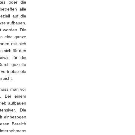
tzes oder die
etreffen alle
ziell auf die
yse aufbauen.
rt worden. Die
man eine ganze
ionen mit sich
n sich für den
owie für die
Durch gezielte
ertriebsziele
reicht.
 muss man vor
n. Bei einem
rieb aufbauen
ensiver. Die
mit einbezogen
iesen Bereich
 Unternehmens