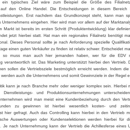
ch ein typisches Ziel wäre zum Beispiel die Größe des Filialne
g auf den Online Handel. Die Entscheidungen in diesem Bereich b
nstleistungen. Erst nachdem das Grundkonzept steht, kann man spe
 Unternehmens eingehen. Hier wird man vor allem auf der Marktanal
Markt ist bereits im ersten Schritt (Produktentwicklung) klar definie
indet jetzt hierbei statt. Hat man ein regionales Filialnetz benötigt 
nal. Dieses Personal sollte je nach Anforderung spezielle Qualifikat
age einen guten Verkäufer zu finden ist relativ schwer. Entscheidet ma
eb, so muss man auch hier jemanden haben, wer für die EDV s
g verantwortlich ist. Das Marketing unterstützt hierbei den Vertrieb. 
sollen die Vertriebsziele bestmöglich erreicht werden. Indem die V
, werden auch die Unternehmens und somit Gewinnziele in der Regel er
litik kann je nach Branche mehr oder weniger komplex sein. Hierbei
n Dienstleistungs- und Produktionsunternehmungen unterscheide
sunternehmen wird man meist eine Kundenbeziehung durch den Vert
nden zu gewinnen ist hierbei wesentlich kosten- und zeitint
k ist hier gefragt. Auch das Controlling kann hierbei in den Vertrieb 
tische Auswertungen oder Kundenselektionen werden hierbei für d
t. Je nach Unternehmung kann der Vertrieb die Achillesferse eines