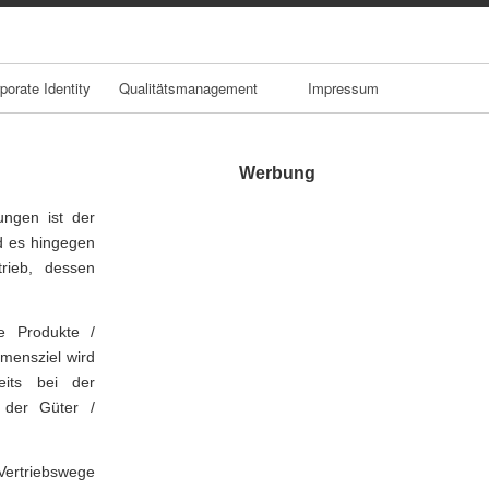
porate Identity
Qualitätsmanagement
Impressum
Werbung
ungen ist der
d es hingegen
rieb, dessen
e Produkte /
mensziel wird
eits bei der
e der Güter /
Vertriebswege