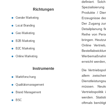
definiert. Sol
Spezialisierun
Richtungen
Produkte / Die
Gender Marketing
Erzeugnisse des
Der Zugang zum 
Local Branding
Detailplanung f
Geo Marketing
Reihe von Perso
bringen. Heutzut
B2B Marketing
Online Vertri
B2C Marketing
Bestellabwicklun
Werbemaßnahmen 
Online Marketing
erreicht werden
Instrumente
Die Vertriebspo
allem zwische
Marktforschung
Dienstleistung
Qualitätsmanagement
müssen. Neuku
Vertriebspoliti
Brand Management
werden. Statis
BSC
oftmals benötig