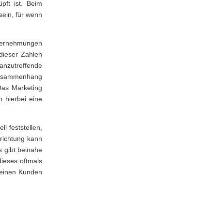
pft ist. Beim
sein, für wenn
Unternehmungen
dieser Zahlen
anzutreffende
 Zusammenhang
 Das Marketing
 hierbei eine
l feststellen,
richtung kann
 gibt beinahe
dieses oftmals
 einen Kunden