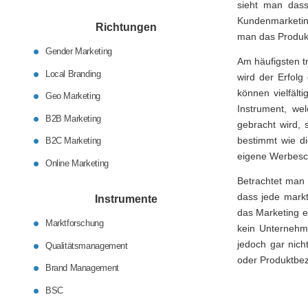
sieht man dass
Kundenmarketing 
Richtungen
man das Produkt
Gender Marketing
Am häufigsten t
Local Branding
wird der Erfolg
können vielfält
Geo Marketing
Instrument, we
B2B Marketing
gebracht wird, 
bestimmt wie d
B2C Marketing
eigene Werbesch
Online Marketing
Betrachtet man 
dass jede markt
Instrumente
das Marketing e
Marktforschung
kein Unternehme
jedoch gar nic
Qualitätsmanagement
oder Produktbez
Brand Management
BSC