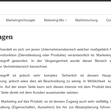
Skip
to
content
Marketingrichtungen
Marketing-Mix
Marktforschung
Cor
Local Branding
Produktpolitik
agen
Geo Marketing
Preispolitik
handelt es sich um jenen Unternehmensbereich welcher maßgeblich f
B2B Marketing
Kommunikationsp
sfunktion (Dienstleistung oder Produkte) verantwortlich ist. Marketin
begriff geworden. In der Vergangenheit wurde dieser Bereich v
olitik
r Vertriebsbereich bezeichnet.
B2C Marketing
Vertriebspolitik
begriff ist jedoch sehr komplex. Sicherlich ist dessen Haup
E-Business
ung, jedoch wäre dies als Beschreibung zu wenig. In Wirklichkeit k
Brand
sein. Auf der einen Seite kann sich dieses intensiv mit dem Produkt be
Management
 Seite direkt mit dem Kunden auseinander setzten.
 Marketing auf das Produkt, so ist dessen Zugang auch sehr vielfältig.
BSC
altung (Eigenschaften, Aussehen) bis hin zur Absatzplanung führen