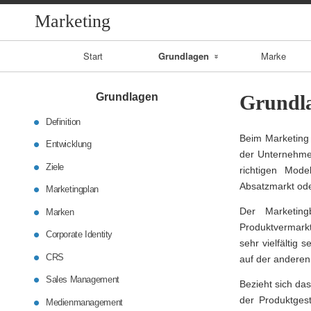
Marketing
Primary
Start
Grundlagen
Marke
Navigation
Entwicklung
Grundlagen
Grundl
Ziele
Definition
Beim Marketing 
Entwicklung
CRS
der Unternehmen
Ziele
richtigen Mode
Absatzmarkt ode
Sales
Marketingplan
Management
Der Marketing
Marken
Produktvermarkt
Corporate Identity
Medienmanageme
sehr vielfältig 
nt
CRS
auf der anderen
Sales Management
Bezieht sich das
der Produktgest
Medienmanagement