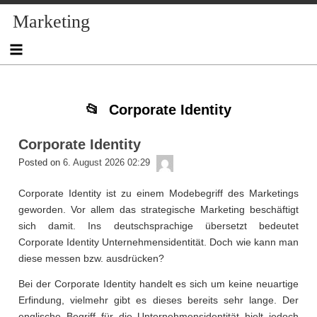
Skip
Skip
Skip
Skip
Skip
Skip
Skip
Skip
Skip
Marketing
to
to
to
to
to
to
to
to
to
content
NAV_MENU-
NAV_MENU-
NAV_MENU-
NAV_MENU-
MSCHANDL
TEXT-
TEXT-
TEXT-
2
3
4
5
3
4
2
Corporate Identity
Corporate Identity
admin
Posted on
6. August 2026 02:29
Corporate Identity ist zu einem Modebegriff des Marketings
geworden. Vor allem das strategische Marketing beschäftigt
sich damit. Ins deutschsprachige übersetzt bedeutet
Corporate Identity Unternehmensidentität. Doch wie kann man
diese messen bzw. ausdrücken?
Bei der Corporate Identity handelt es sich um keine neuartige
Erfindung, vielmehr gibt es dieses bereits sehr lange. Der
englische Begriff für die Unternehmensidentität hielt jedoch