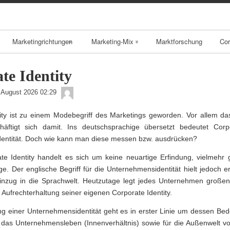
Skip
to
content
Marketingrichtungen
Marketing-Mix
Marktforschung
Cor
Local Branding
Produktpolitik
te Identity
Geo Marketing
Preispolitik
admin
 August 2026 02:29
B2B Marketing
Kommunikationsp
ity ist zu einem Modebegriff des Marketings geworden. Vor allem das
häftigt sich damit. Ins deutschsprachige übersetzt bedeutet Corpo
olitik
entität. Doch wie kann man diese messen bzw. ausdrücken?
B2C Marketing
Vertriebspolitik
te Identity handelt es sich um keine neuartige Erfindung, vielmehr 
E-Business
ge. Der englische Begriff für die Unternehmensidentität hielt jedoch e
Brand
inzug in die Sprachwelt. Heutzutage legt jedes Unternehmen großen
Management
 Aufrechterhaltung seiner eigenen Corporate Identity.
ng einer Unternehmensidentität geht es in erster Linie um dessen Be
BSC
ür das Unternehmensleben (Innenverhältnis) sowie für die Außenwelt 