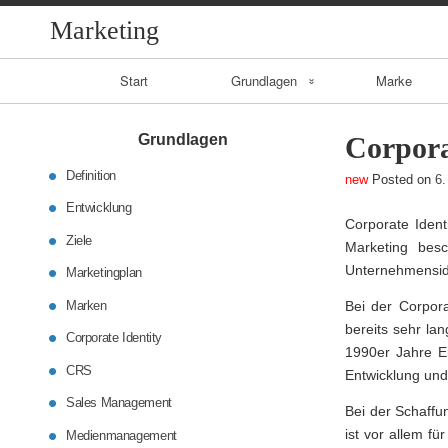
Marketing
Primary
Start
Grundlagen
Marke
Navigation
Entwicklung
Grundlagen
Corpora
Ziele
Definition
Posted on
6.
Entwicklung
CRS
Corporate Ident
Ziele
Marketing besc
Unternehmensid
Sales
Marketingplan
Management
Marken
Bei der Corpora
bereits sehr lan
Corporate Identity
Medienmanageme
1990er Jahre E
nt
CRS
Entwicklung und
Sales Management
Bei der Schaffu
ist vor allem f
Medienmanagement