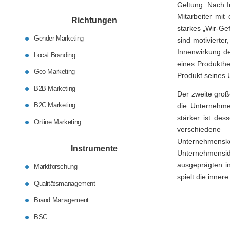
Geltung. Nach I
Mitarbeiter mit
Richtungen
starkes „Wir-Gef
Gender Marketing
sind motivierter
Innenwirkung de
Local Branding
eines Produkthe
Geo Marketing
Produkt seines
B2B Marketing
Der zweite groß
B2C Marketing
die Unternehme
stärker ist de
Online Marketing
verschieden
Unternehmensko
Instrumente
Unternehmensid
ausgeprägten in
Marktforschung
spielt die inner
Qualitätsmanagement
Brand Management
BSC