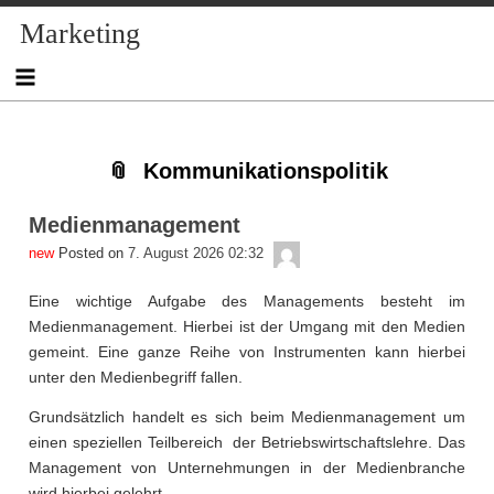
Skip
Skip
Skip
Skip
Skip
Skip
Skip
Skip
Skip
Marketing
to
to
to
to
to
to
to
to
to
content
NAV_MENU-
NAV_MENU-
NAV_MENU-
NAV_MENU-
MSCHANDL
TEXT-
TEXT-
TEXT-
2
3
4
5
3
4
2
Kommunikationspolitik
Medienmanagement
admin
Posted on
7. August 2026 02:32
Eine wichtige Aufgabe des Managements besteht im
Medienmanagement. Hierbei ist der Umgang mit den Medien
gemeint. Eine ganze Reihe von Instrumenten kann hierbei
unter den Medienbegriff fallen.
Grundsätzlich handelt es sich beim Medienmanagement um
einen speziellen Teilbereich der Betriebswirtschaftslehre. Das
Management von Unternehmungen in der Medienbranche
wird hierbei gelehrt.