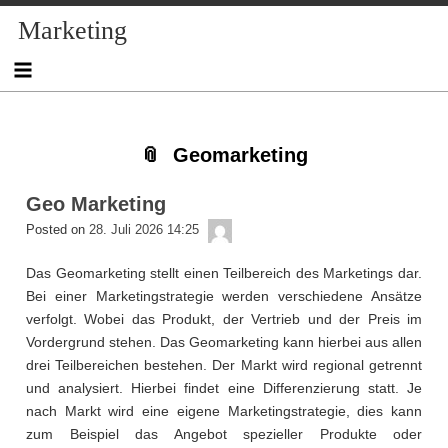
Skip
Skip
Skip
Skip
Skip
Skip
Skip
Skip
Skip
Marketing
to
to
to
to
to
to
to
to
to
content
NAV_MENU-
NAV_MENU-
NAV_MENU-
NAV_MENU-
MSCHANDL
TEXT-
TEXT-
TEXT-
2
3
4
5
3
4
2
Geomarketing
Geo Marketing
admin
Posted on
28. Juli 2026 14:25
Das Geomarketing stellt einen Teilbereich des Marketings dar.
Bei einer Marketingstrategie werden verschiedene Ansätze
verfolgt. Wobei das Produkt, der Vertrieb und der Preis im
Vordergrund stehen. Das Geomarketing kann hierbei aus allen
drei Teilbereichen bestehen. Der Markt wird regional getrennt
und analysiert. Hierbei findet eine Differenzierung statt. Je
nach Markt wird eine eigene Marketingstrategie, dies kann
zum Beispiel das Angebot spezieller Produkte oder