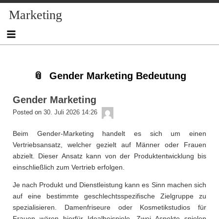
Skip
Skip
Skip
Skip
Skip
Skip
Skip
Skip
Skip
Marketing
to
to
to
to
to
to
to
to
to
content
NAV_MENU-
NAV_MENU-
NAV_MENU-
NAV_MENU-
MSCHANDL
TEXT-
TEXT-
TEXT-
2
3
4
5
3
4
2
Gender Marketing Bedeutung
Gender Marketing
admin
Posted on
30. Juli 2026 14:26
Beim Gender-Marketing handelt es sich um einen
Vertriebsansatz, welcher gezielt auf Männer oder Frauen
abzielt. Dieser Ansatz kann von der Produktentwicklung bis
einschließlich zum Vertrieb erfolgen.
Je nach Produkt und Dienstleistung kann es Sinn machen sich
auf eine bestimmte geschlechtsspezifische Zielgruppe zu
spezialisieren. Damenfriseure oder Kosmetikstudios für
Frauen wären hierfür Idealbeispiele. Zwei Aspekte spielen