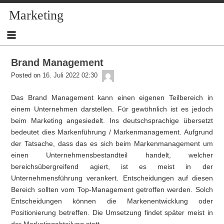
Skip
Skip
Skip
Skip
Skip
Skip
Skip
Skip
Skip
Marketing
to
to
to
to
to
to
to
to
to
content
NAV_MENU-
NAV_MENU-
NAV_MENU-
NAV_MENU-
MSCHANDL
TEXT-
TEXT-
TEXT-
2
3
4
5
3
4
2
Brand Management
admin
Posted on
16. Juli 2022 02:30
Das Brand Management kann einen eigenen Teilbereich in
einem Unternehmen darstellen. Für gewöhnlich ist es jedoch
beim Marketing angesiedelt. Ins deutschsprachige übersetzt
bedeutet dies Markenführung / Markenmanagement. Aufgrund
der Tatsache, dass das es sich beim Markenmanagement um
einen Unternehmensbestandteil handelt, welcher
bereichsübergreifend agiert, ist es meist in der
Unternehmensführung verankert. Entscheidungen auf diesen
Bereich sollten vom Top-Management getroffen werden. Solch
Entscheidungen können die Markenentwicklung oder
Positionierung betreffen. Die Umsetzung findet später meist in
der Marketingabteilung statt.