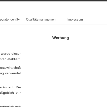
porate Identity
Qualitätsmanagement
Impressum
Werbung
0 wurde dieser
ten etabliert.
atzwirtschaft
ing verwendet
erändert. Die
aßgeblich zur
prünglich gab