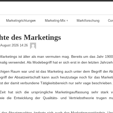
Skip
to
content
Marketingrichtungen
Marketing-Mix
Marktforschung
Cor
Local Branding
Produktpolitik
hte des Marketings
Geo Marketing
Preispolitik
admin
 August 2026 14:26
B2B Marketing
Kommunikationsp
 Marketings ist älter als man vermuten mag. Bereits um das Jahr 190
alig verwendet. Als Modebegriff hat er sich erst in den letzten Jahrzehn
olitik
B2C Marketing
higen Raum war und ist das Marketing auch unter dem Begriff der Abs
Vertriebspolitik
griff der Absatzwirtschaft kann auch heutzutage noch für das Market
E-Business
ist der damit verbundene Tätigkeitsbereich nur sehr vage beschrieben.
Brand
eit hat sich die ursprüngliche Marketingauffassung sehr stark v
Management
owie die Entwicklung der Qualitäts- und Vertriebstheorie trugen m
BSC
des Absatzmarktes änderte sich auch das Marketingverständnis. Urs