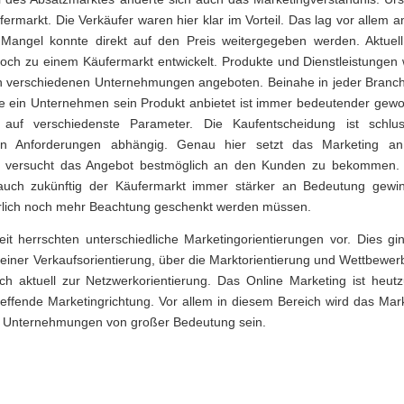
fermarkt. Die Verkäufer waren hier klar im Vorteil. Das lag vor allem
 Mangel konnte direkt auf den Preis weitergegeben werden. Aktuell
och zu einem Käufermarkt entwickelt. Produkte und Dienstleistungen 
n verschiedenen Unternehmungen angeboten. Beinahe in jeder Branche 
e ein Unternehmen sein Produkt anbietet ist immer bedeutender gew
 auf verschiedenste Parameter. Die Kaufentscheidung ist schlu
hen Anforderungen abhängig. Genau hier setzt das Marketing an
d versucht das Angebot bestmöglich an den Kunden zu bekommen.
 auch zukünftig der Käufermarkt immer stärker an Bedeutung gewi
erlich noch mehr Beachtung geschenkt werden müssen.
it herrschten unterschiedliche Marketingorientierungen vor. Dies gi
einer Verkaufsorientierung, über die Marktorientierung und Wettbewer
ich aktuell zur Netzwerkorientierung. Das Online Marketing ist heut
reffende Marketingrichtung. Vor allem in diesem Bereich wird das Mar
le Unternehmungen von großer Bedeutung sein.