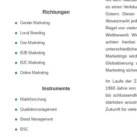
es einen Verkäu
Richtungen
Gütern. Dieser
Absatzmarkt jed
Gender Marketing
Regel von viele
Local Branding
Wettbewerb. Wi
achten hierbei
Geo Marketing
unterschiedlic
B2B Marketing
Marketings wir
B2C Marketing
Globalisierung
Marketing sich
Online Marketing
Im Laufe der Ze
1960 Jahre von 
Instrumente
bis schlussendl
Marktforschung
stärksten anzut
Zukunft für vie
Qualitätsmanagement
Brand Management
BSC