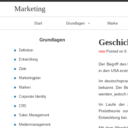
Marketing
Primary
Start
Grundlagen
Marke
Navigation
Entwicklung
Grundlagen
Geschic
Ziele
Definition
Posted on
8.
Entwicklung
CRS
Der Begriff des
Ziele
in den USA erstm
Sales
Marketingplan
Im deutschsprac
Management
Marken
bekannt. Der Be
werden, jedoch 
Corporate Identity
Medienmanageme
Im Laufe der Z
nt
CRS
Preistheorie s
Sales Management
Entwicklung bei.
Medienmanagement
Mit dem Wandel 