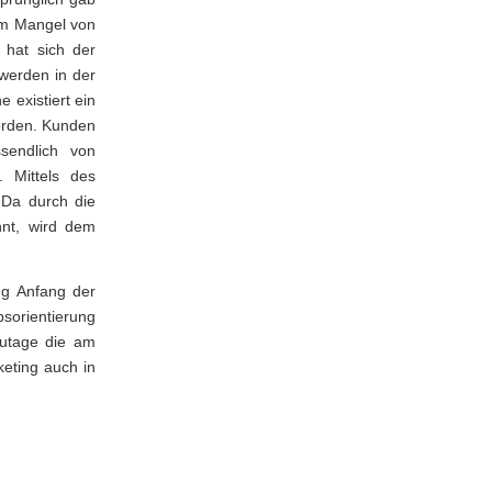
 am Mangel von
 hat sich der
werden in der
existiert ein
orden. Kunden
ssendlich von
. Mittels des
 Da durch die
nnt, wird dem
ng Anfang der
bsorientierung
zutage die am
keting auch in